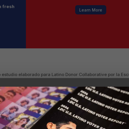
h fresh
Learn More
 estudio elaborado para Latino Donor Collaborative por la Es
versidad de Arizona contiene las mismas conclusiones con da
 California, Texas y Florida, la economía latina es mucho m
 el impulso de las nuevas generaciones de los latinos tambié
hington, donde se ve una expansión “impresionante”.