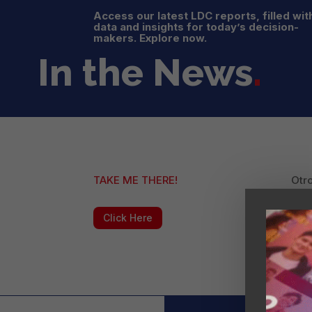
Access our latest LDC reports, filled wit
data and insights for today’s decision-
makers. Explore now.
In the News
.
TAKE ME THERE!
Otro
Uni
como
Click Here
Pero
Was