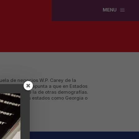
a
MENU
cuela de negocios W.P. Carey de la
tos de 2022 y apunta a que en Estados
ás pujante que la de otras demografías.
n llega a otros estados como Georgia o