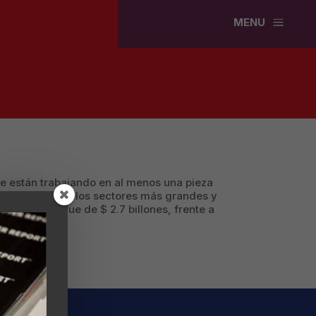
a
MENU
que están trabajando en al menos una pieza
esentan uno de los sectores más grandes y
 del grupo fue de $ 2.7 billones, frente a
tive.