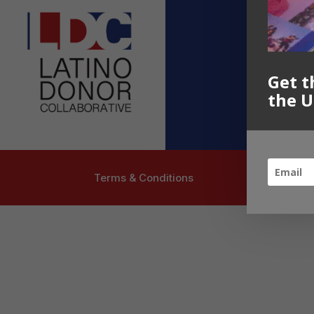
Contact U
info@latinoc
Follow US
Get t
the U
Terms & Conditions