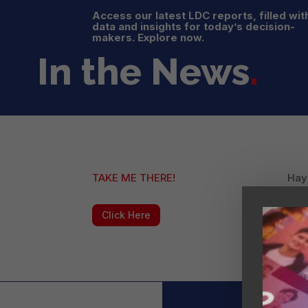
Access our latest LDC reports, filled wit
data and insights for today’s decision-
makers. Explore now.
In the News
.
TAKE ME THERE!
Hay 
del
de m
Click Here
$ 1.