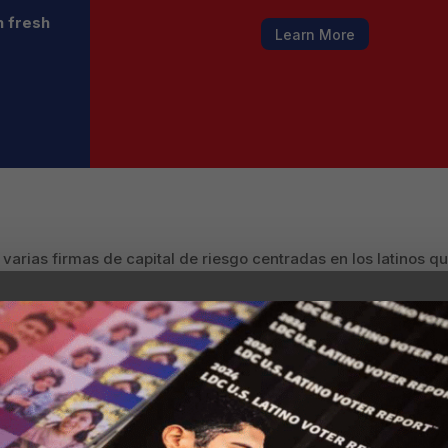
h fresh
Learn More
varias firmas de capital de riesgo centradas en los latinos 
 rompecabezas: invertir en sus comunidades. Los latinos repr
ás rápido crecimiento: en 2019, la producción económica total
7 billones en 2010, según un informe de Latino Donor Collabora