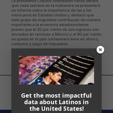
La presidenta Claudia Sheinbaum Pardo señaló
que cada semana en la mañanera se presentará
un informe sobre la importancia de las y los
mexicanos en Estados Unidos y destacó que
este grupo de migrantes contribuyen de manera
importante a la economía estadounidense
puesto que el 20 por ciento de sus ingresos son
enviados en remesas a México y el 80 por ciento
se queda en el país norteamericanos en ahorro,
consumo y pago de impuestos.
Get the most impactful
data about Latinos in
the United States!