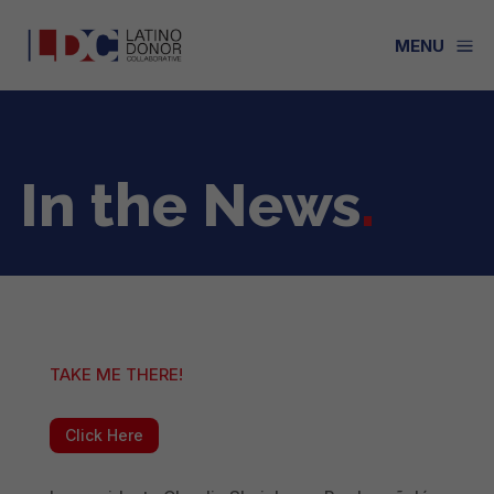
a
MENU
In the News
.
TAKE ME THERE!
Click Here