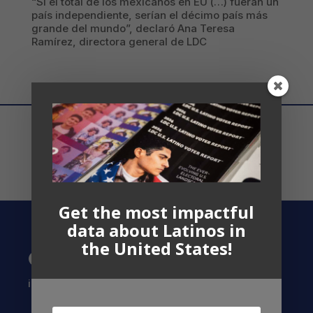
“Si el total de los mexicanos en EU (…) fueran un
país independiente, serían el décimo país más
grande del mundo”, declaró Ana Teresa
Ramírez, directora general de LDC
Get the most impactful
data about Latinos in
the United States!
Contact US
info@latinocollaborative.org