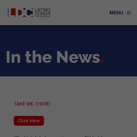
a
MENU
In the News
.
TAKE ME THERE!
Click Here