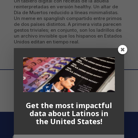
Un tablero digital con recetas de la abuela
reinterpretadas en versión healthy. Un altar de
Día de Muertos reducido a líneas minimalistas.
Un meme en spanglish compartido entre primos
de dos países distintos. A primera vista parecen
gestos triviales; en conjunto, son los ladrillos de
un archivo invisible que los hispanos en Estados
Unidos editan en tiempo real.
Get the most impactful
data about Latinos in
the United States!
Contact US