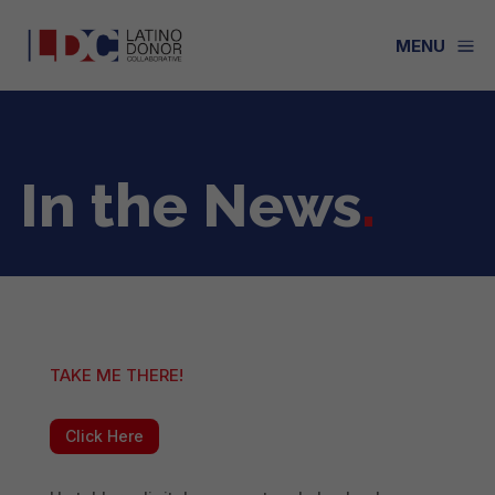
a
MENU
In the News
.
TAKE ME THERE!
Click Here