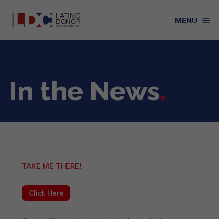
a
MENU
In the News
.
TAKE ME THERE!
Click Here