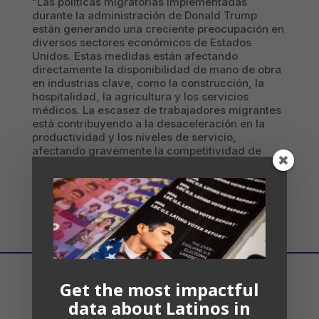
“Las políticas migratorias implementadas
durante la administración de Donald Trump
están generando una creciente preocupación en
diversos sectores económicos de Estados
Unidos. Estas medidas están afectando
directamente la disponibilidad de mano de obra
en industrias clave, como la construcción, la
hospitalidad, la agricultura y los servicios
médicos. La escasez de trabajadores migrantes
está contribuyendo a la desaceleración en la
productividad y los niveles de servicio,
afectando gravemente la competitividad de
muchas empresas.
“
Get the most impactful
data about Latinos in