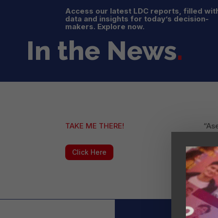
Access our latest LDC reports, filled wit
data and insights for today’s decision-
makers. Explore now.
In the News
.
TAKE ME THERE!
“As
hast
Ineg
Click Here
“