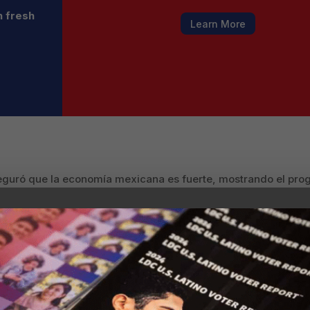
h fresh
Learn More
eguró que la economía mexicana es fuerte, mostrando el progr
a la de la primera quincena de enero 2025, en la que se posi
i.