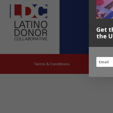
Contact U
info@latinoc
Follow US
Get t
the U
Terms & Conditions