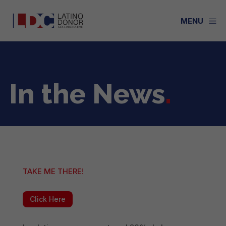
a
MENU
In the News
.
TAKE ME THERE!
Click Here