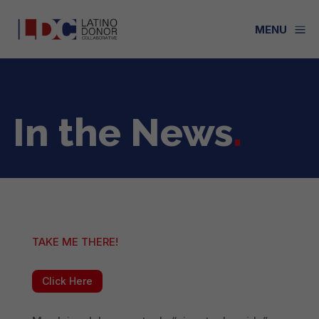
a
MENU
In the News
.
TAKE ME THERE!
Click Here