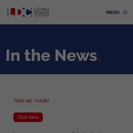
a
MENU
In the News
.
TAKE ME THERE!
Click Here