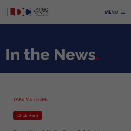
a
MENU
In the News
.
TAKE ME THERE!
Click Here