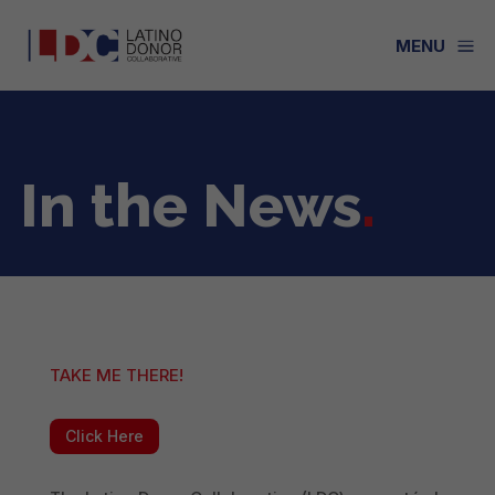
a
MENU
In the News
.
TAKE ME THERE!
Click Here